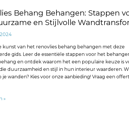
lies Behang Behangen: Stappen v
formatie
uurzame en Stijlvolle Wandtransfo
, 2024
 kunst van het renovlies behang behangen met deze
erde gids. Leer de essentiële stappen voor het behange
 behang en ontdek waarom het een populaire keuze is v
ie duurzaamheid en stijl in hun interieur waarderen. Wi
je wanden? Kies voor onze aanbieding! Vraag een offert
]
n »