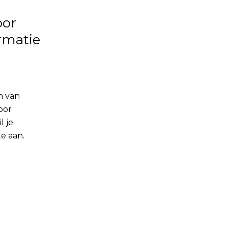
oor
rmatie
n van
oor
l je
e aan.