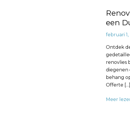
Stijlvolle
Renov
Wandtrans
een D
februari 1
Ontdek de
gedetaille
renovlies
diegenen d
behang op 
Offerte […
Meer leze