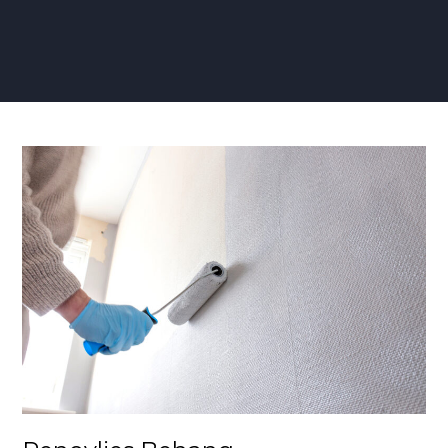
Renovlies
Behang
Milieuvriendelijk:
Een
Groene
Revolutie
in
Interieurontwerp