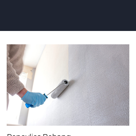
Renovlies
Behang
Milieuvriendelijk:
Een
Groene
Revolutie
in
Interieurontwerp