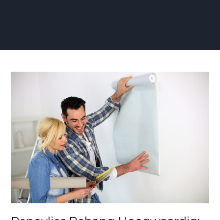
Renovlies
Behang
Hoogwaardig:
Topkwaliteit
voor
een
Duurzame
Wandafwerking