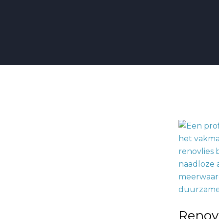
Renovlies
Behang
Behanger:
Vakmansc
voor
Duurzam
Wandafwe
Renov