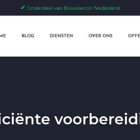
✓
Onderdeel van Bouwsector Nederland
ME
BLOG
DIENSTEN
OVER ONS
OFFE
iciënte voorberei