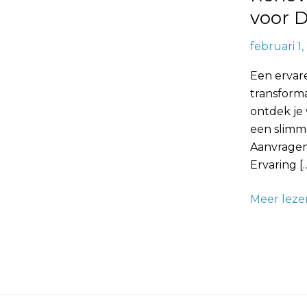
voor 
februari 1
Een ervar
transforma
ontdek je
een slimme
Aanvragen
Ervaring [
Meer leze