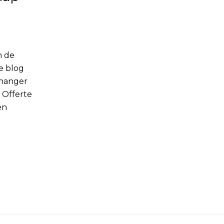
n de
ze blog
ehanger
 Offerte
en