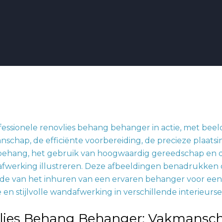
hap
e
rking
lies Behang Behanger: Vakmansc