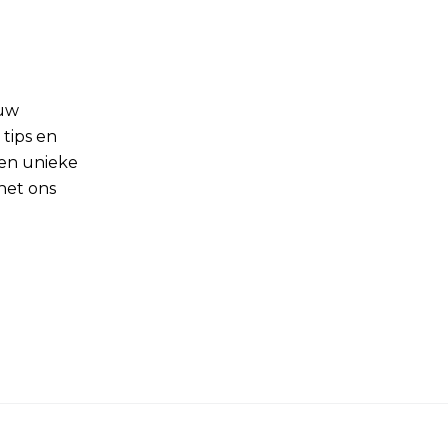
ouw
 tips en
een unieke
 het ons