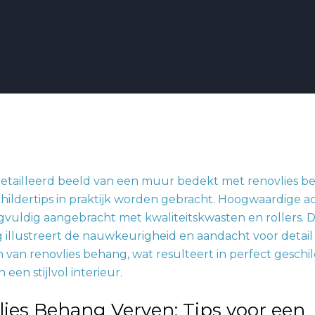
ies Behang Verven: Tips voor een
rde