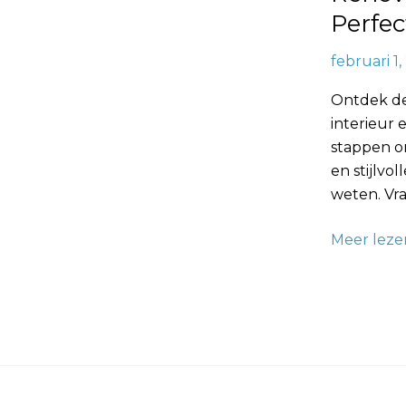
Wandbekl
Perfe
februari 1
Ontdek de
interieur 
stappen o
en stijlvo
weten. Vra
Meer leze