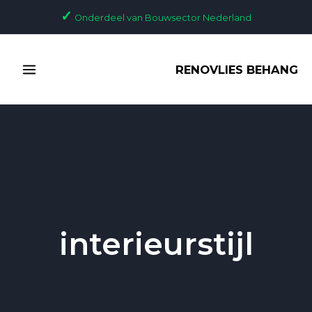
Ga
✓
Onderdeel van Bouwsector Nederland
naar
de
MAIN
inhoud
RENOVLIES BEHANG
MENU
interieurstijl