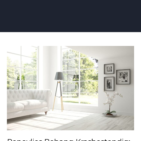
Renovlies
Behang
Krasbestendig:
Elegante
Duurzaamheid