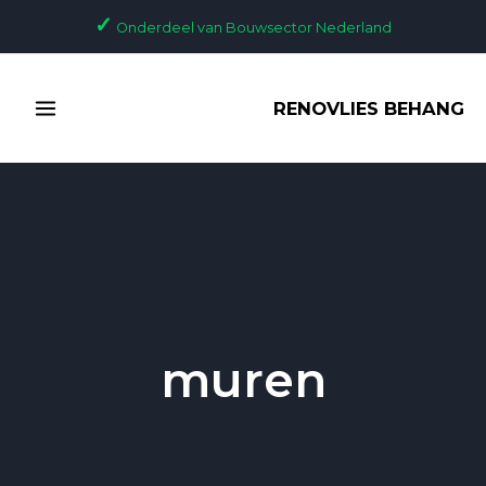
Ga
✓
Onderdeel van Bouwsector Nederland
naar
de
MAIN
inhoud
RENOVLIES BEHANG
MENU
muren