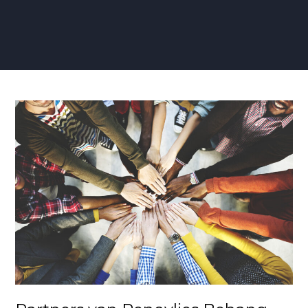
Partners
van
Renovlies
Behang