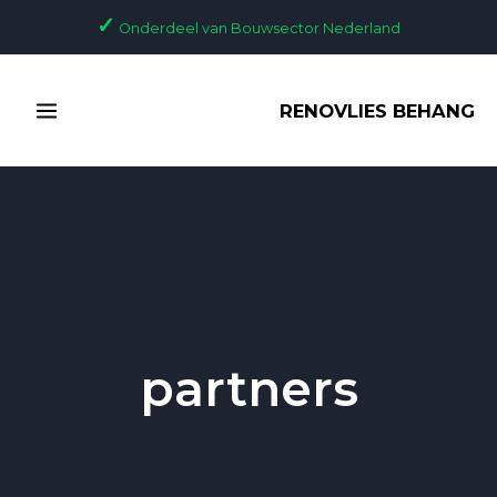
Ga
✓
Onderdeel van Bouwsector Nederland
naar
de
MAIN
inhoud
RENOVLIES BEHANG
MENU
partners