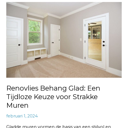
Renovlies
Behang
Glad:
Een
Tijdloze
Keuze
voor
Strakke
Muren
Renovlies Behang Glad: Een
Tijdloze Keuze voor Strakke
Muren
februari 1, 2024
Gladde muren vormen de basis van een stijlvol en