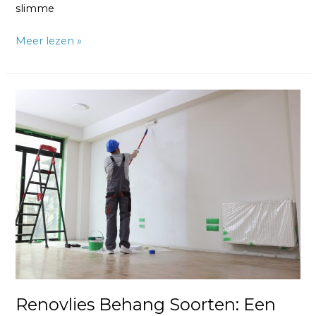
slimme
Meer lezen »
Renovlies
Behang
Soorten:
Een
Gids
voor
een
Verfrissende
Muurtransformatie
Renovlies Behang Soorten: Een