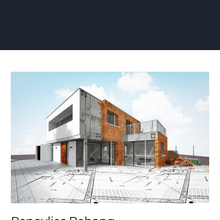
Renovlies
Behang
Eigenschappen:
De
Perfecte
Keuze
voor
Duurzame
en
Stijlvolle
Muren