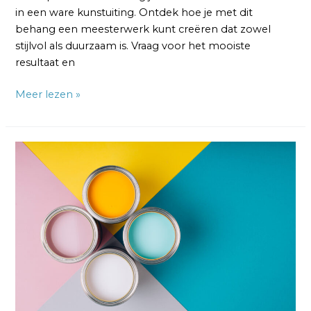
in een ware kunstuiting. Ontdek hoe je met dit
behang een meesterwerk kunt creëren dat zowel
stijlvol als duurzaam is. Vraag voor het mooiste
resultaat en
Meer lezen »
Renovlies
Behang
Schilderklaar:
Een
Perfect
Canvas
voor
Jouw
Stijl