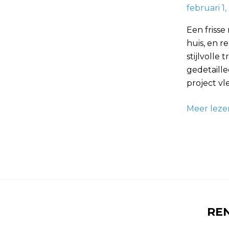
februari 1
Muurtrans
Een friss
huis, en 
stijlvolle
gedetaill
project vl
Meer leze
RE