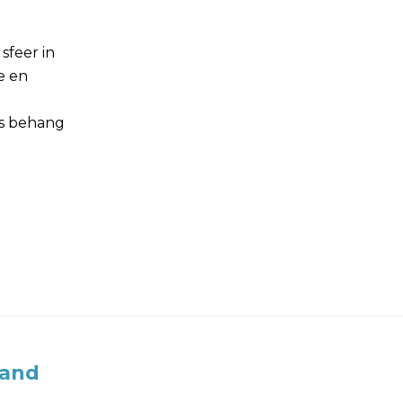
sfeer in
e en
es behang
land