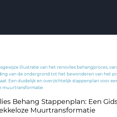
an:
lies Behang Stappenplan: Een Gids
lekkeloze Muurtransformatie
e