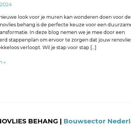
, 2024
formatie
e nieuwe look voor je muren kan wonderen doen voor de 
renovlies behang is de perfecte keuze voor een duurzam
 transformatie. In deze blog nemen we je mee door een
eerd stappenplan om ervoor te zorgen dat jouw renovli
ekkeloos verloopt. Wil je stap voor stap […]
n »
NOVLIES BEHANG
|
Bouwsector Neder