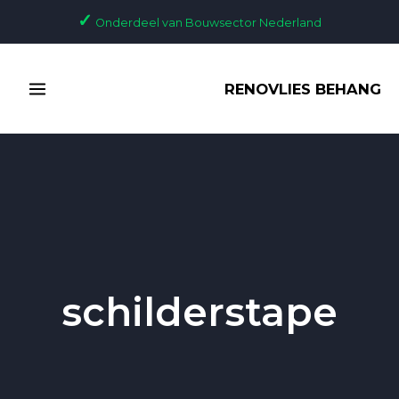
Ga
✓
Onderdeel van Bouwsector Nederland
naar
de
MAIN
inhoud
RENOVLIES BEHANG
MENU
schilderstape