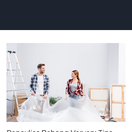
Renovlies
Behang
Verven:
Tips
voor
een
Perfect
Geschilderde
Wandbekleding