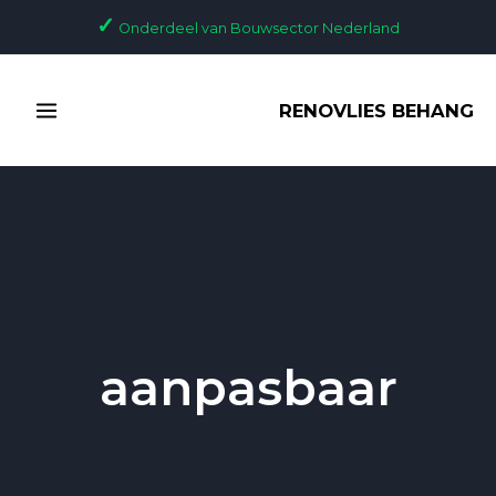
Ga
✓
Onderdeel van Bouwsector Nederland
naar
de
MAIN
inhoud
RENOVLIES BEHANG
MENU
aanpasbaar