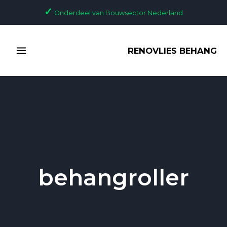
Ga
✓
Onderdeel van Bouwsector Nederland
naar
de
MAIN
inhoud
RENOVLIES BEHANG
MENU
behangroller