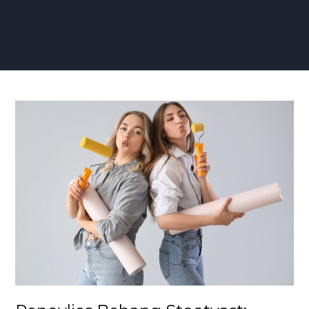
Renovlies
Behang
Stootvast:
Robuuste
Wandbekleding
voor
een
Duurzaam
Interieur