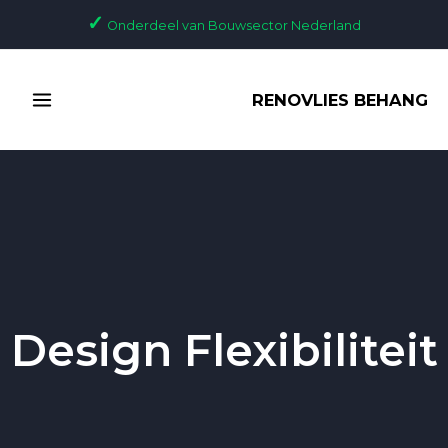
Ga
✓
Onderdeel van Bouwsector Nederland
naar
de
MAIN
inhoud
RENOVLIES BEHANG
MENU
Design Flexibiliteit