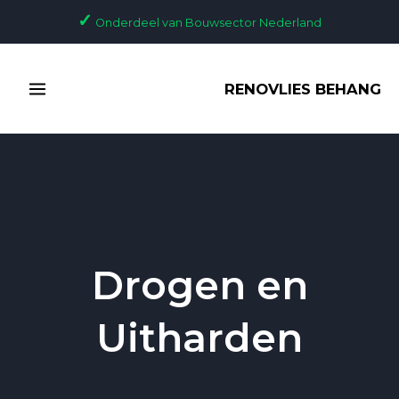
Ga
✓
Onderdeel van Bouwsector Nederland
naar
de
MAIN
inhoud
RENOVLIES BEHANG
MENU
Drogen en
Uitharden