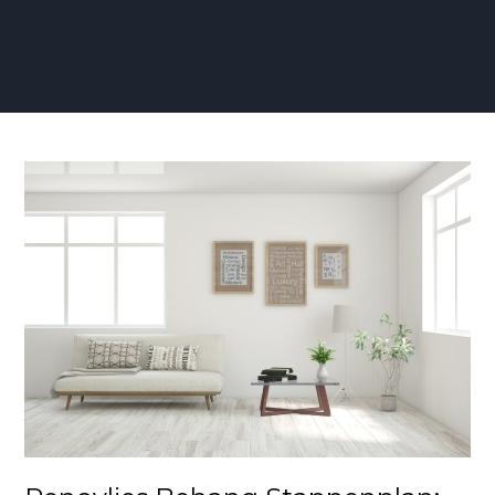
Renovlies
Behang
Stappenplan:
Een
Gids
voor
een
Vlekkeloze
Muurtransformatie