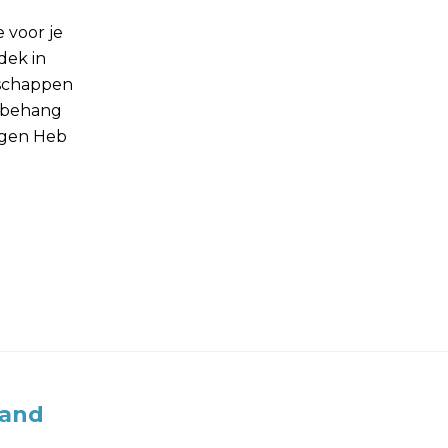
e voor je
dek in
nschappen
e behang
ragen Heb
land