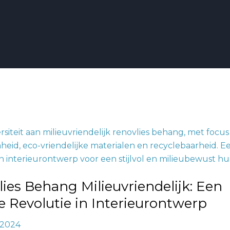
delijk:
ies Behang Milieuvriendelijk: Een
 Revolutie in Interieurontwerp
, 2024
ontwerp