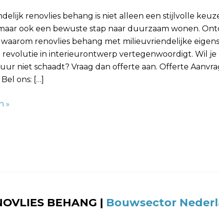
ndelijk renovlies behang is niet alleen een stijlvolle keuz
, maar ook een bewuste stap naar duurzaam wonen. Ont
 waarom renovlies behang met milieuvriendelijke eige
 revolutie in interieurontwerp vertegenwoordigt. Wil j
tuur niet schaadt? Vraag dan offerte aan. Offerte Aanv
Bel ons: […]
n »
NOVLIES BEHANG
|
Bouwsector Neder