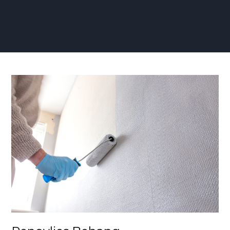
Renovlies
Behang
Milieuvriendelijk:
Een
Groene
Revolutie
in
Interieurontwerp