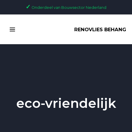
Ga
✓
Onderdeel van Bouwsector Nederland
naar
de
MAIN
inhoud
RENOVLIES BEHANG
MENU
eco-vriendelijk