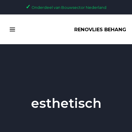
Ga
✓
Onderdeel van Bouwsector Nederland
naar
de
MAIN
inhoud
RENOVLIES BEHANG
MENU
esthetisch