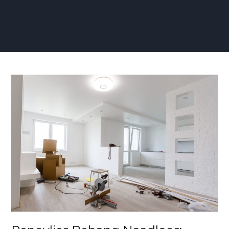
Renovlies
Behang
Naadloos:
Ontdek
de
Perfecte
Wandafwerking
zonder
Naden