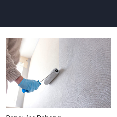
Renovlies
Behang
Milieuvriendelijk:
Een
Groene
Revolutie
in
Interieurontwerp