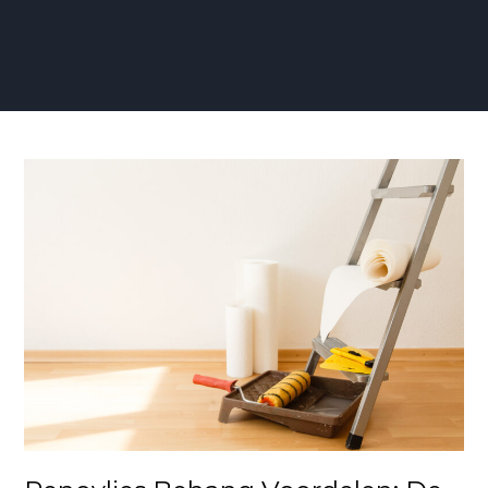
Renovlies
Behang
Voordelen:
De
Perfecte
Mix
van
Duurzaamheid
en
Stijl