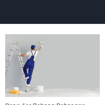
Renovlies
Behang
Behanger:
Vakmanschap
voor
Duurzame
Wandafwerking