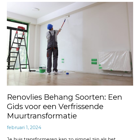
Renovlies
Behang
Soorten:
Een
Gids
voor
een
Verfrissende
Muurtransformatie
Renovlies Behang Soorten: Een
Gids voor een Verfrissende
Muurtransformatie
februari 1, 2024
Je huis transformeren kan zo simpel zijn als het