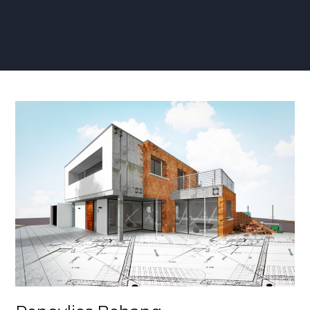
Renovlies
Behang
Eigenschappen:
De
Perfecte
Keuze
voor
Duurzame
en
Stijlvolle
Muren