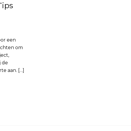
Tips
oor een
zichten om
ect,
j de
e aan. […]