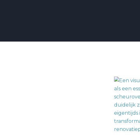
Renovlies
Behang
Renovatie:
Essentiële
Tips
voor
een
Succesvol