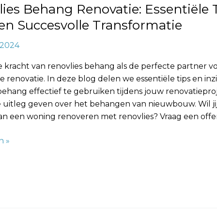
ies Behang Renovatie: Essentiële 
atie
en Succesvolle Transformatie
, 2024
 kracht van renovlies behang als de perfecte partner v
e renovatie. In deze blog delen we essentiële tips en in
behang effectief te gebruiken tijdens jouw renovatieproj
e uitleg geven over het behangen van nieuwbouw. Wil ji
n een woning renoveren met renovlies? Vraag een offert
n »