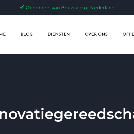
✓
Onderdeel van Bouwsector Nederland
ME
BLOG
DIENSTEN
OVER ONS
OFFE
enovatiegereedsch