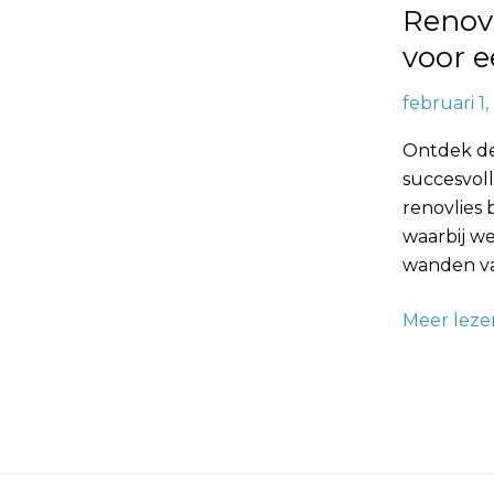
Renovl
Transform
voor e
februari 1
Ontdek de
succesvoll
renovlies 
waarbij w
wanden va
Meer leze