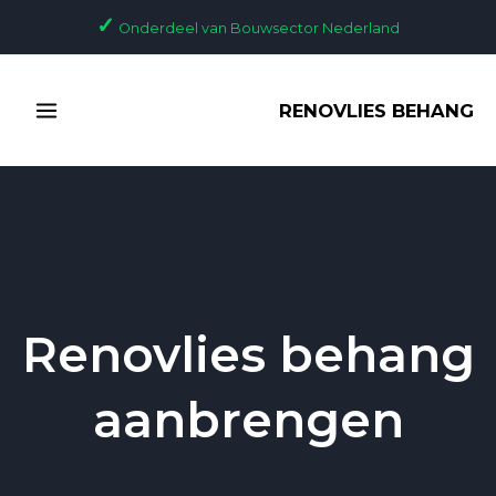
Ga
✓
Onderdeel van Bouwsector Nederland
naar
de
MAIN
inhoud
RENOVLIES BEHANG
MENU
Renovlies behang
aanbrengen