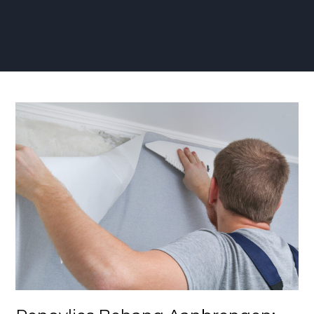
Renovlies
Behang
Aanbrengen:
Stap
voor
Stap
Gids
voor
een
Perfecte
Wandafwerking