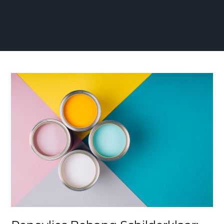
Renovlies
Behang
Schilderklaar:
Een
Perfect
Canvas
voor
Jouw
Stijl