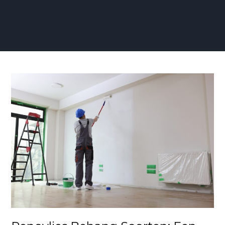
Renovlies
Behang
Soorten:
Een
Gids
voor
een
Verfrissende
Muurtransformatie