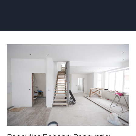
Renovlies
Behang
Renovatie:
Essentiële
Tips
voor
een
Succesvolle
Transformatie