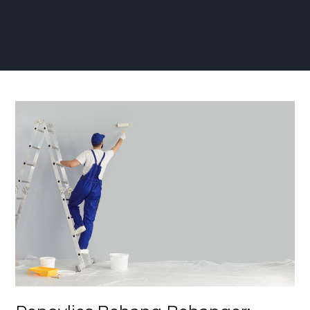
Renovlies
Behang
Behanger:
Vakmanschap
voor
Duurzame
Wandafwerking