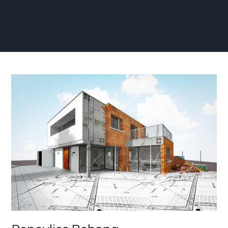
Renovlies
Behang
Eigenschappen:
De
Perfecte
Keuze
voor
Duurzame
en
Stijlvolle
Muren