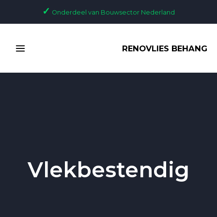
Ga
✓
Onderdeel van Bouwsector Nederland
naar
de
MAIN
inhoud
RENOVLIES BEHANG
MENU
Vlekbestendig