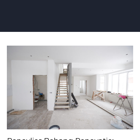
Renovlies
Behang
Renovatie:
Essentiële
Tips
voor
een
Succesvolle
Transformatie