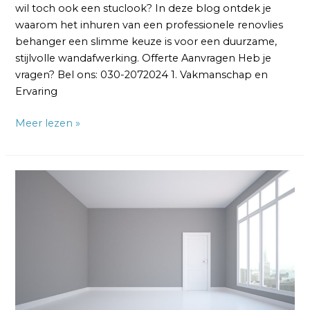
wil toch ook een stuclook? In deze blog ontdek je
waarom het inhuren van een professionele renovlies
behanger een slimme keuze is voor een duurzame,
stijlvolle wandafwerking. Offerte Aanvragen Heb je
vragen? Bel ons: 030-2072024 1. Vakmanschap en
Ervaring
Meer lezen »
Renovlies
Behang
Behangen:
Stappen
voor
een
Duurzame
en