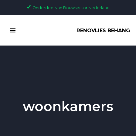
Ga
✓
Onderdeel van Bouwsector Nederland
naar
de
MAIN
inhoud
RENOVLIES BEHANG
MENU
woonkamers