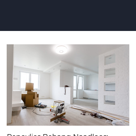
Renovlies
Behang
Naadloos:
Ontdek
de
Perfecte
Wandafwerking
zonder
Naden