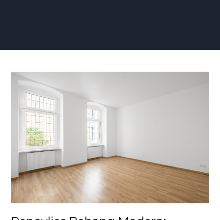
Renovlies
Behang
Modern:
Transformeer
Jouw
Ruimte
met
Eigentijdse
Elegantie