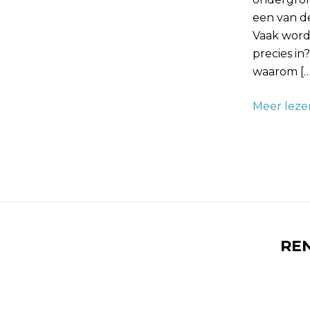
een van d
Vaak word
precies in
waarom […
Meer leze
RE