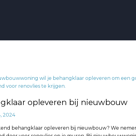
aar
gklaar opleveren bij nieuwbouw
uw
4, 2024
end behangklaar opleveren bij nieuwbouw? We nemen
d door voor renovlies op je muren. Bij nieuwbouwwonin