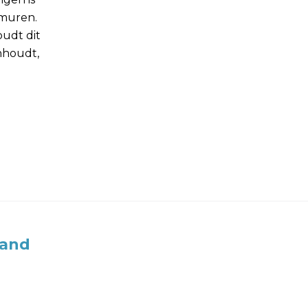
 muren.
udt dit
nhoudt,
land