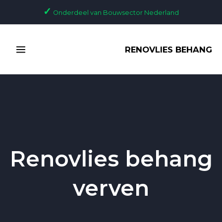
Ga
✓
Onderdeel van Bouwsector Nederland
naar
de
MAIN
inhoud
RENOVLIES BEHANG
MENU
Renovlies behang
verven