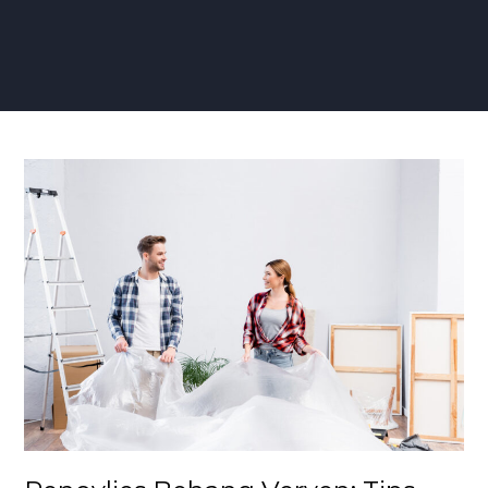
Renovlies
Behang
Verven:
Tips
voor
een
Perfect
Geschilderde
Wandbekleding